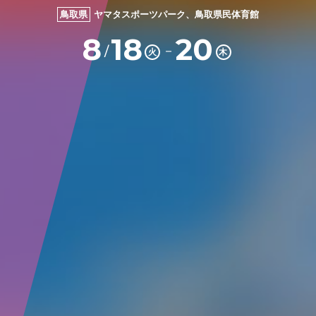
鳥取県
ヤマタスポーツパーク、鳥取県民体育館
8
18
20
－
/
火
木